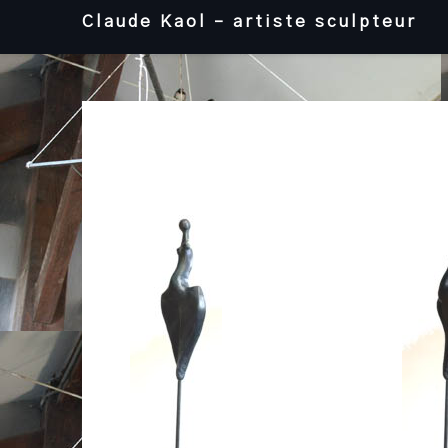
Skip
Claude Kaol – artiste sculpteur
to
content