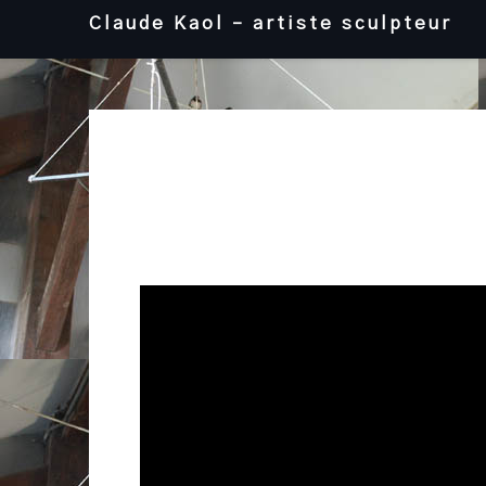
Skip
Claude Kaol – artiste sculpteur
to
content