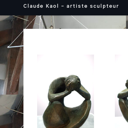
Skip
Claude Kaol – artiste sculpteur
to
content