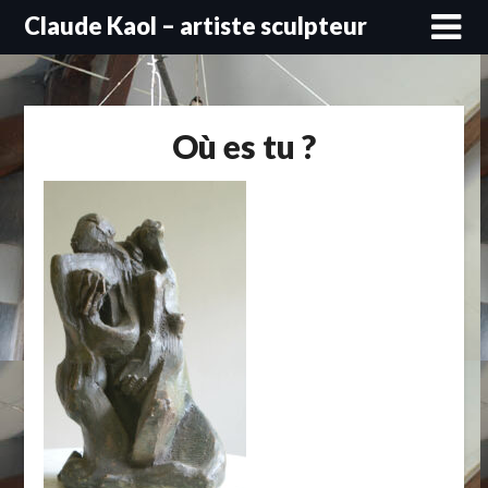
Skip
Claude Kaol – artiste sculpteur
to
content
Où es tu ?