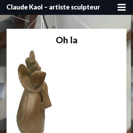
Skip
Claude Kaol – artiste sculpteur
to
content
Oh la