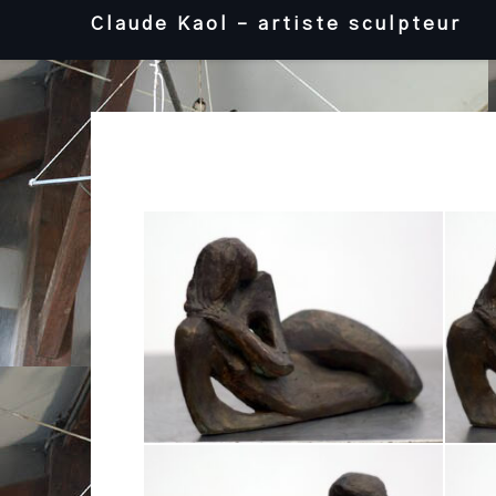
Skip
Claude Kaol – artiste sculpteur
to
content