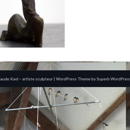
aude Kaol – artiste sculpteur
| WordPress Theme by
Superb WordPres