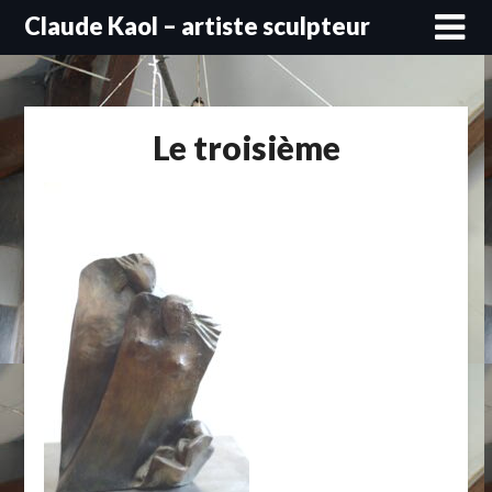
Skip
Claude Kaol – artiste sculpteur
to
content
Le troisième