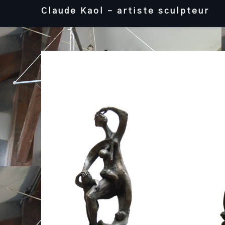
Skip
Claude Kaol – artiste sculpteur
to
content