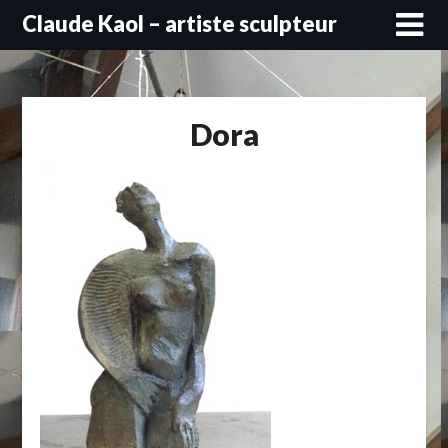
Skip
Claude Kaol – artiste sculpteur
to
content
Dora