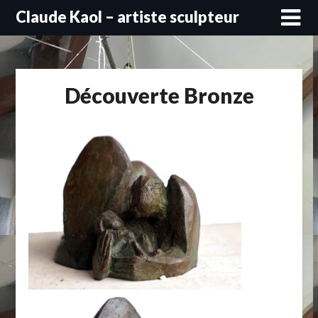
Skip
Claude Kaol – artiste sculpteur
to
content
Découverte Bronze