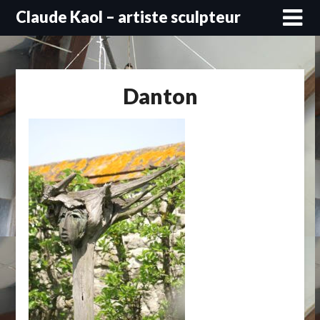
Skip
Claude Kaol – artiste sculpteur
to
content
Danton