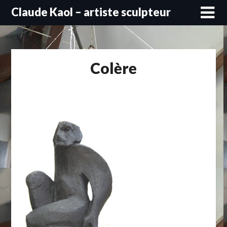
Skip
Claude Kaol – artiste sculpteur
to
content
Colère