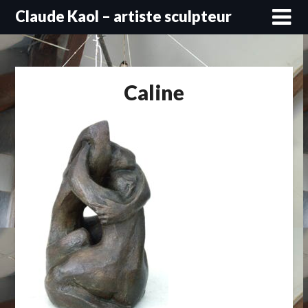
Skip
Claude Kaol – artiste sculpteur
to
content
Caline