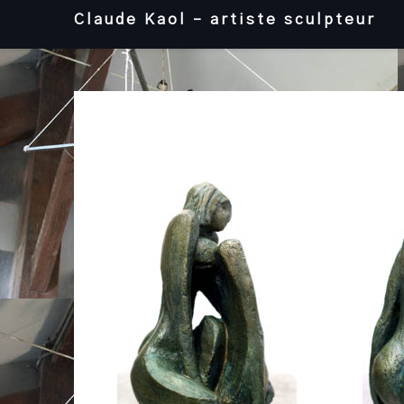
Skip
Claude Kaol – artiste sculpteur
to
content