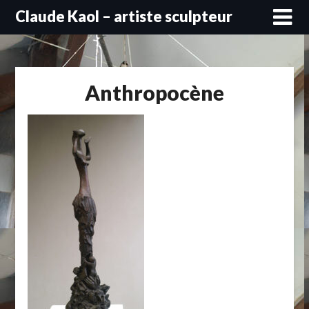
Skip
Claude Kaol – artiste sculpteur
to
content
Anthropocène