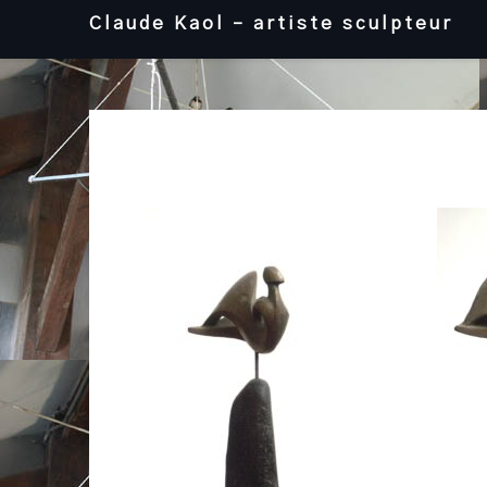
Skip
Claude Kaol – artiste sculpteur
to
content